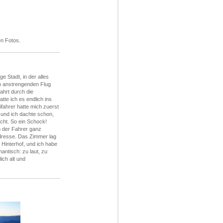
en Fotos.
e Stadt, in der alles
m anstrengenden Flug
ahrt durch die
atte ich es endlich ins
ifahrer hatte mich zuerst
, und ich dachte schon,
icht. So ein Schock!
 der Fahrer ganz
Adresse. Das Zimmer lag
 Hinterhof, und ich habe
mantisch: zu laut, zu
ich alt und