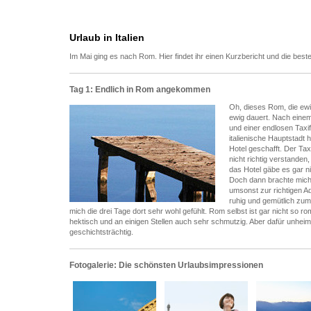
Urlaub in Italien
Im Mai ging es nach Rom. Hier findet ihr einen Kurzbericht und die best
Tag 1: Endlich in Rom angekommen
Oh, dieses Rom, die ewig
ewig dauert. Nach eine
und einer endlosen Taxif
italienische Hauptstadt h
Hotel geschafft. Der Tax
nicht richtig verstanden
das Hotel gäbe es gar n
Doch dann brachte mich
umsonst zur richtigen 
ruhig und gemütlich zum
mich die drei Tage dort sehr wohl gefühlt. Rom selbst ist gar nicht so ro
hektisch und an einigen Stellen auch sehr schmutzig. Aber dafür unheiml
geschichtsträchtig.
Fotogalerie: Die schönsten Urlaubsimpressionen