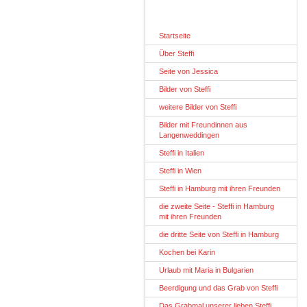
Startseite
Über Steffi
Seite von Jessica
Bilder von Steffi
weitere Bilder von Steffi
Bilder mit Freundinnen aus
Langenweddingen
Steffi in Italien
Steffi in Wien
Steffi in Hamburg mit ihren Freunden
die zweite Seite - Steffi in Hamburg
mit ihren Freunden
die dritte Seite von Steffi in Hamburg
Kochen bei Karin
Urlaub mit Maria in Bulgarien
Beerdigung und das Grab von Steffi
Das Grabmal unserer lieben Steffi