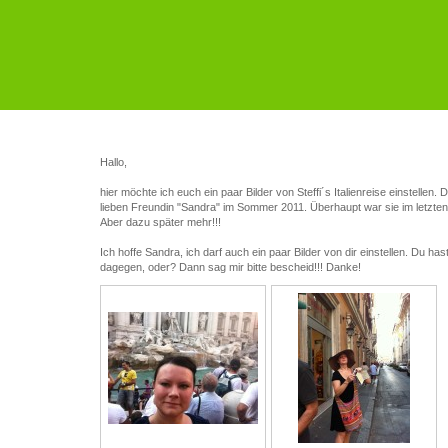
Hallo,
hier möchte ich euch ein paar Bilder von Steffi´s Italienreise einstellen. D
lieben Freundin "Sandra" im Sommer 2011. Überhaupt war sie im letzten 
Aber dazu später mehr!!!
Ich hoffe Sandra, ich darf auch ein paar Bilder von dir einstellen. Du ha
dagegen, oder? Dann sag mir bitte bescheid!!! Danke!