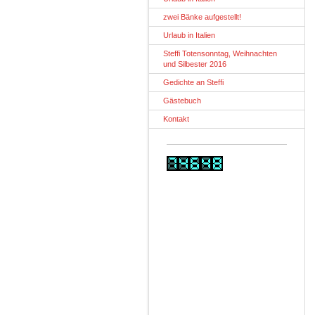
zwei Bänke aufgestellt!
Urlaub in Italien
Steffi Totensonntag, Weihnachten
und Silbester 2016
Gedichte an Steffi
Gästebuch
Kontakt