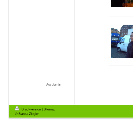
Astrolantis
Druckversion
|
Sitemap
© Bianka Ziegler