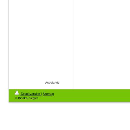
Astrolantis
Druckversion
|
Sitemap
© Bianka Ziegler